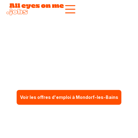
Construisez votre
carrière
à Mondorf-les-Bains
Voir les offres d'emploi à Mondorf-les-Bains