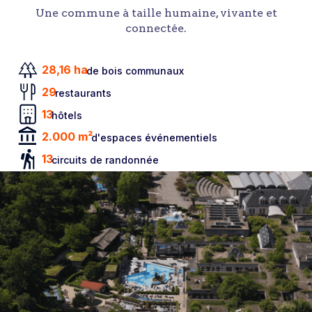
Une commune à taille humaine, vivante et
connectée.
28,16 ha
de bois communaux
29
restaurants
13
hôtels
2.000 m²
d'espaces événementiels
13
circuits de randonnée
+/- 50
clubs et associations