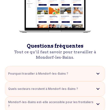
Questions fréquentes
Tout ce qu’il faut savoir pour travailler à
Mondorf-les-Bains.
Pourquoi travailler à Mondorf-les-Bains ?
Mondorf-les-Bains combine dynamisme économique,
accessibilité, cadre verdoyant,
Quels secteurs recrutent à Mondorf-les-Bains ?
services de proximité et qualité du quotidien. La commune
permet de travailler au
La commune accueille des opportunités dans plusieurs
Luxembourg dans un environnement à taille humaine, vivant et
Mondorf-les-Bains est-elle accessible pour les frontaliers
secteurs : hôtellerie, restauration,
connecté.
?
bien-être, santé, commerce, services, sport, tourisme,
événementiel, administration et